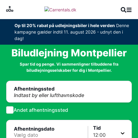
Op til 20% rabat på udlejningsbiler i hele verden
Denne
kampagne gælder indtil 11. august 2026 - udnyt den i
dag!
Biludlejning Montpellier
Spar tid og penge. Vi sammenligner tilbuddene fra
biludlejningsselskaber for dig i Montpellier.
Afhentningssted
Indtast by eller lufthavnskode
Andet afhentningssted
Tid
Afhentningsdato