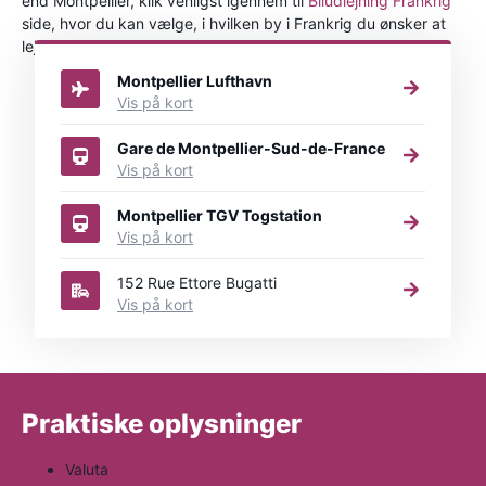
end Montpellier, klik venligst igennem til
Biludlejning Frankrig
side, hvor du kan vælge, i hvilken by i Frankrig du ønsker at
leje en bil.
Montpellier Lufthavn
Vis på kort
Gare de Montpellier-Sud-de-France
Vis på kort
Montpellier TGV Togstation
Vis på kort
152 Rue Ettore Bugatti
Vis på kort
Praktiske oplysninger
Valuta