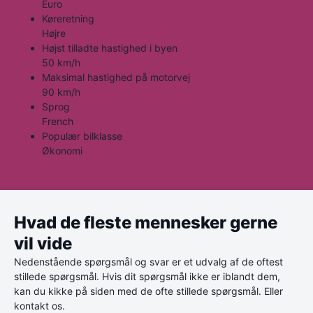
Euro
Køreretning
Højre
Højst tilladte hastighed i byen
50 km/h
Maksimal hastighed på motorvej
90 km/h
Sprog
French
Populær bilklasse
Økonomi
Hvad de fleste mennesker gerne
vil vide
Nedenstående spørgsmål og svar er et udvalg af de oftest
stillede spørgsmål. Hvis dit spørgsmål ikke er iblandt dem,
kan du kikke på siden med de ofte stillede spørgsmål. Eller
kontakt os.