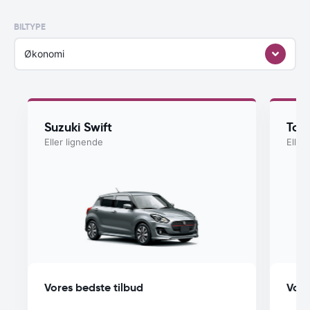
BILTYPE
Økonomi
Suzuki Swift
Toyo
Eller lignende
Eller
Vores bedste tilbud
Vore