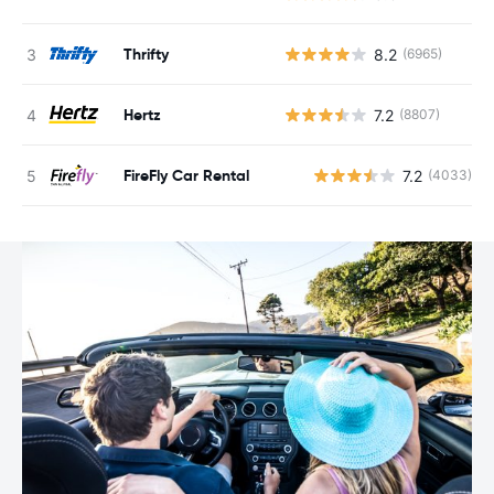
Thrifty
8.2
(6965)
Hertz
7.2
(8807)
FireFly Car Rental
7.2
(4033)