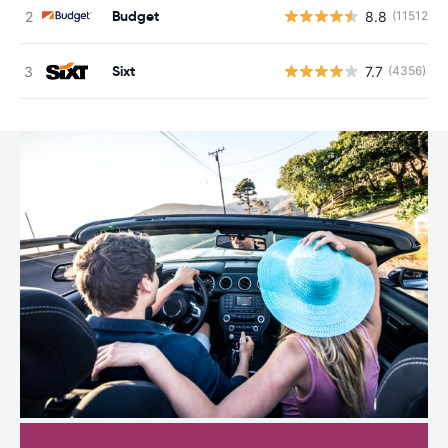
Budget
8.8
(11512)
Sixt
7.7
(4356)