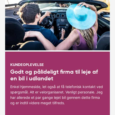
KUNDEOPLEVELSE
Godt og pålideligt firma til leje af
en bil i udlandet
Enkel hjemmeside, let også at få telefonisk kontakt ved
spørgsmål. Alt er velorganiseret. Venligt personale. Jeg
har allerede et par gange lejet bil gennem dette firma
og er indtil videre meget tilfreds.