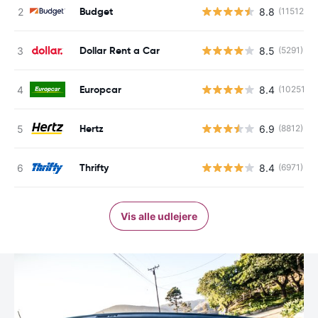
Budget
8.8
(11512)
Dollar Rent a Car
8.5
(5291)
Europcar
8.4
(10251)
Hertz
6.9
(8812)
Thrifty
8.4
(6971)
Vis alle udlejere