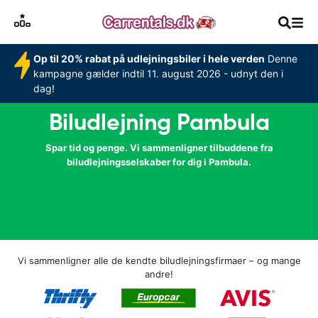
Op til 20% rabat på udlejningsbiler i hele verden
Denne
kampagne gælder indtil 11. august 2026 - udnyt den i
dag!
Biludlejning Pambula
Spar tid og penge. Vi sammenligner tilbuddene fra
biludlejningsselskaber for dig i Pambula.
Vi sammenligner alle de kendte biludlejningsfirmaer – og mange
andre!