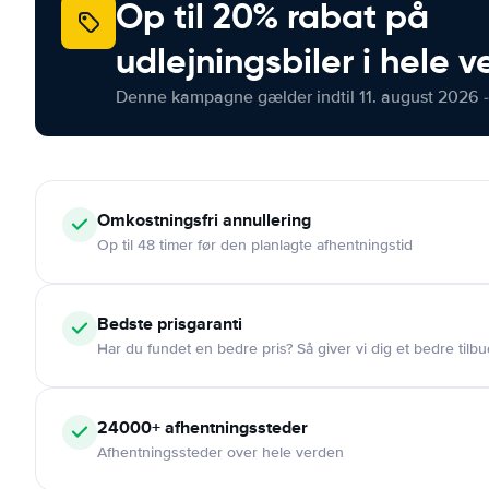
Op til 20% rabat på
udlejningsbiler i hele 
Denne kampagne gælder indtil 11. august 2026 -
Omkostningsfri
annullering
Op til 48 timer før den planlagte afhentningstid
Bedste prisgaranti
Har du fundet en bedre pris? Så giver vi dig et bedre tilbu
24000+
afhentningssteder
Afhentningssteder over hele verden