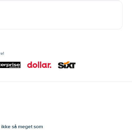
re!
er ikke så meget som