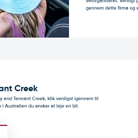
velorganiseret. Venligt 
gennem dette firma og er
nant Creek
by end Tennant Creek, klik venligst igennem til
i Australien du ønsker at leje en bil.