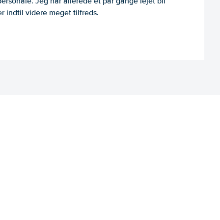
personale. Jeg har allerede et par gange lejet bil
 indtil videre meget tilfreds.