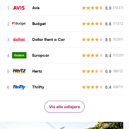
Avis
8.9
(7437)
Budget
8.8
(11512)
Dollar Rent a Car
8.5
(5291)
Europcar
8.4
(10251)
Hertz
6.9
(8812)
Thrifty
8.4
(6971)
Vis alle udlejere