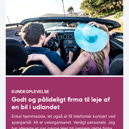
KUNDEOPLEVELSE
Godt og pålideligt firma til leje af
en bil i udlandet
Enkel hjemmeside, let også at få telefonisk kontakt ved
spørgsmål. Alt er velorganiseret. Venligt personale. Jeg
har allerede et par gange lejet bil gennem dette firma