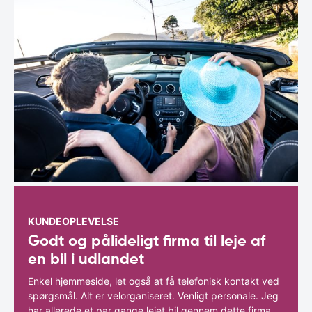
KUNDEOPLEVELSE
Godt og pålideligt firma til leje af
en bil i udlandet
Enkel hjemmeside, let også at få telefonisk kontakt ved
spørgsmål. Alt er velorganiseret. Venligt personale. Jeg
har allerede et par gange lejet bil gennem dette firma