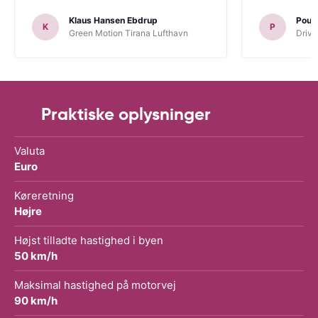
Klaus Hansen Ebdrup
Poul 
K
P
Green Motion Tirana Lufthavn
Driva
Praktiske oplysninger
Valuta
Euro
Køreretning
Højre
Højst tilladte hastighed i byen
50 km/h
Maksimal hastighed på motorvej
90 km/h