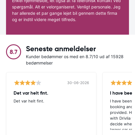
Enkel hjemmeside, let også at få telefonisk kontakt ved
spørgsmål. Alt er velorganiseret. Venligt personale. Jeg
har allerede et par gange lejet bil gennem dette firma
og er indtil videre meget tilfreds.
Seneste anmeldelser
8.7
Kunder bedømmer os med en 8.7/10 ud af 15928
bedømmelser
30-06-2026
Det var helt fint.
I have been
Det var helt fint.
I have been v
booking and 
provided. Ho
with Drivlia 
decide wheth
larger car re