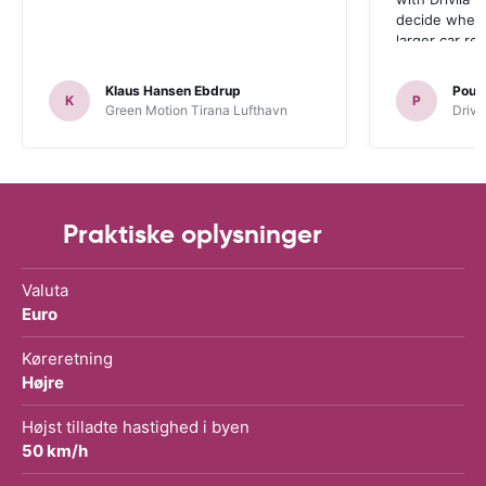
decide wheth
larger car re
Klaus Hansen Ebdrup
Poul 
K
P
Green Motion Tirana Lufthavn
Driva
Praktiske oplysninger
Valuta
Euro
Køreretning
Højre
Højst tilladte hastighed i byen
50 km/h