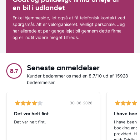
en bil i udlandet
Enkel hjemmeside, let også at få telefonisk kontakt ved
spørgsmål. Alt er velorganiseret. Venligt personale. Jeg
har allerede et par gange lejet bil gennem dette firma
og er indtil videre meget tilfreds.
Seneste anmeldelser
8.7
Kunder bedømmer os med en 8.7/10 ud af 15928
bedømmelser
30-06-2026
Det var helt fint.
I have been
Det var helt fint.
I have been v
booking and 
provided. Ho
with Drivlia 