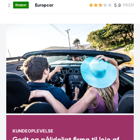
Europcar
5.9
(10239)
KUNDEOPLEVELSE
Godt og pålideligt firma til leje af