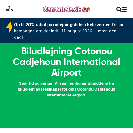
Op til 20% rabat på udlejningsbiler i hele verden
Denne
kampagne gælder indtil 11. august 2026 - udnyt den i
dag!
Biludlejning Cotonou
Cadjehoun International
Airport
Spar tid og penge. Vi sammenligner tilbuddene fra
biludlejningsselskaber for dig i Cotonou Cadjehoun
International Airport.