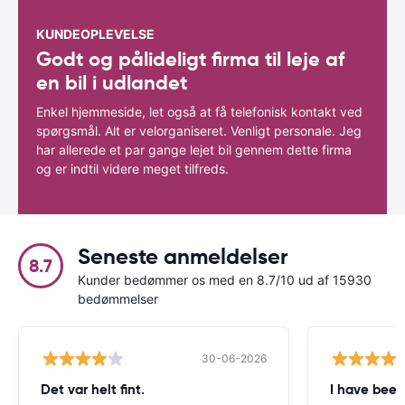
KUNDEOPLEVELSE
Godt og pålideligt firma til leje af
en bil i udlandet
Enkel hjemmeside, let også at få telefonisk kontakt ved
spørgsmål. Alt er velorganiseret. Venligt personale. Jeg
har allerede et par gange lejet bil gennem dette firma
og er indtil videre meget tilfreds.
Seneste anmeldelser
8.7
Kunder bedømmer os med en 8.7/10 ud af 15930
bedømmelser
30-06-2026
Det var helt fint.
I have been