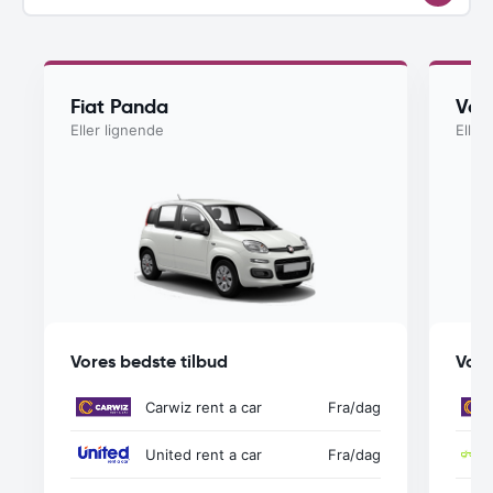
Fiat Panda
Vol
Eller lignende
Eller
Vores bedste tilbud
Vore
Carwiz rent a car
Fra
/dag
United rent a car
Fra
/dag