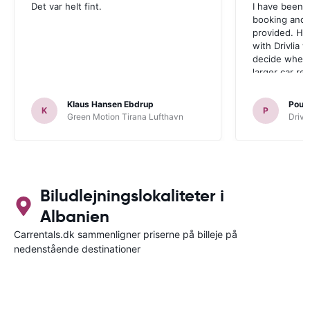
Det var helt fint.
I have been v
booking and 
provided. Ho
with Drivlia 
decide wheth
larger car re
Klaus Hansen Ebdrup
Poul 
K
P
Green Motion Tirana Lufthavn
Driva
Biludlejningslokaliteter i
Albanien
Carrentals.dk sammenligner priserne på billeje på
nedenstående destinationer