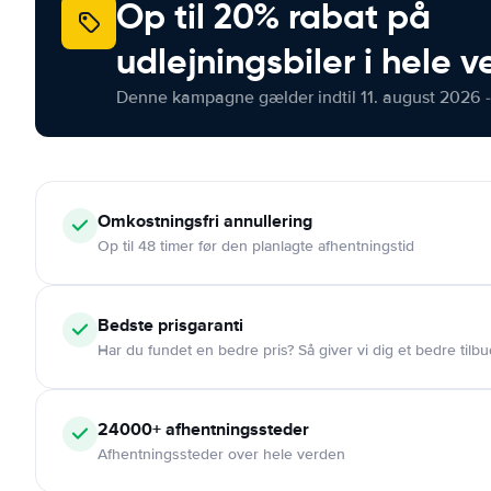
Op til 20% rabat på
udlejningsbiler i hele 
Denne kampagne gælder indtil 11. august 2026 -
Omkostningsfri
annullering
Op til 48 timer før den planlagte afhentningstid
Bedste prisgaranti
Har du fundet en bedre pris? Så giver vi dig et bedre tilbu
24000+
afhentningssteder
Afhentningssteder over hele verden