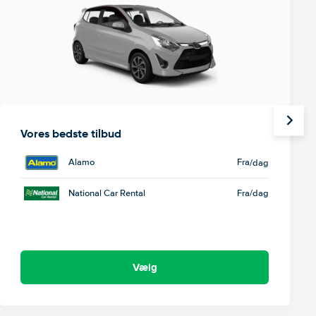
Vores bedste tilbud
Alamo
Fra
/dag
National Car Rental
Fra
/dag
Vælg