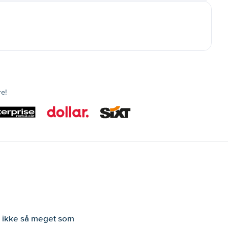
re!
er ikke så meget som