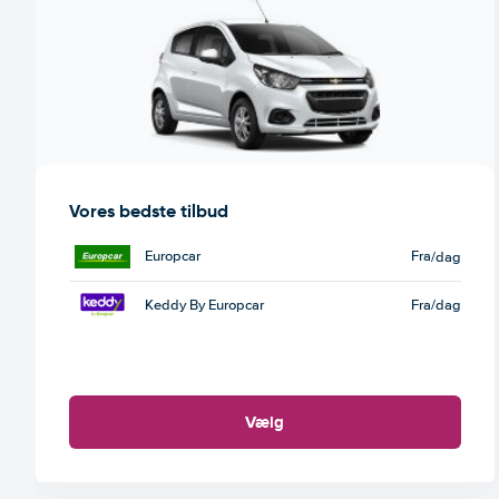
Vores bedste tilbud
Europcar
Fra
/dag
Keddy By Europcar
Fra
/dag
Vælg