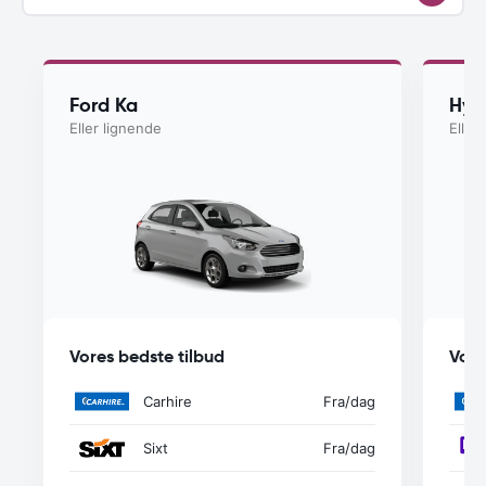
Ford Ka
Hyu
Eller lignende
Eller
Vores bedste tilbud
Vore
Carhire
Fra
/dag
Sixt
Fra
/dag