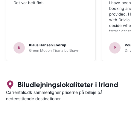
Det var helt fint.
I have been v
booking and 
provided. Ho
with Drivlia 
decide wheth
larger car re
Klaus Hansen Ebdrup
Poul 
K
P
Green Motion Tirana Lufthavn
Driva
Biludlejningslokaliteter i Irland
Carrentals.dk sammenligner priserne på billeje på
nedenstående destinationer