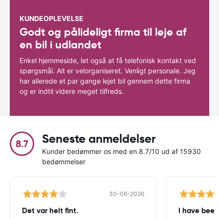
KUNDEOPLEVELSE
Godt og pålideligt firma til leje af
en bil i udlandet
Enkel hjemmeside, let også at få telefonisk kontakt ved
spørgsmål. Alt er velorganiseret. Venligt personale. Jeg
har allerede et par gange lejet bil gennem dette firma
og er indtil videre meget tilfreds.
Seneste anmeldelser
8.7
Kunder bedømmer os med en 8.7/10 ud af 15930
bedømmelser
30-06-2026
Det var helt fint.
I have been