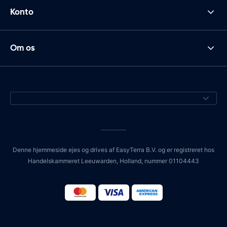
Konto
Om os
Denne hjemmeside ejes og drives af EasyTerra B.V. og er registreret hos
Handelskammeret Leeuwarden, Holland, nummer 01104443