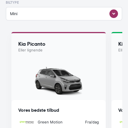
BILTYPE
Mini
Kia Picanto
Kia
Eller lignende
Eller
Vores bedste tilbud
Vore
Green Motion
Fra
/dag