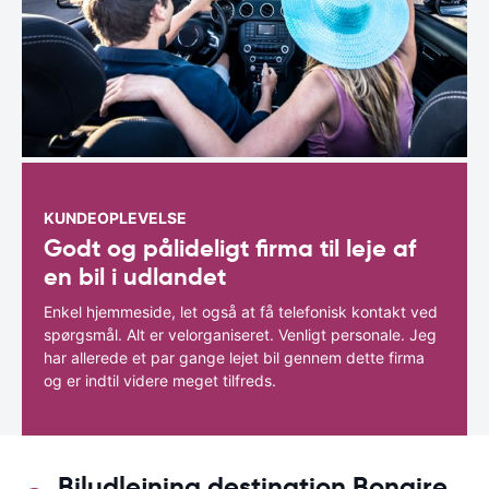
KUNDEOPLEVELSE
Godt og pålideligt firma til leje af
en bil i udlandet
Enkel hjemmeside, let også at få telefonisk kontakt ved
spørgsmål. Alt er velorganiseret. Venligt personale. Jeg
har allerede et par gange lejet bil gennem dette firma
og er indtil videre meget tilfreds.
Biludlejning destination Bonaire