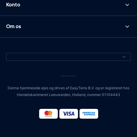
Konto
Om os
Denne hjemmeside ejes og drives af EasyTerra B.V. og er registreret hos
Handelskammeret Leeuwarden, Holland, nummer 01104443