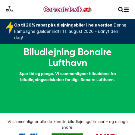
Op til 20% rabat på udlejningsbiler i hele verden
Denne
kampagne gælder indtil 11. august 2026 - udnyt den i
dag!
Biludlejning Bonaire
Lufthavn
Spar tid og penge. Vi sammenligner tilbuddene fra
biludlejningsselskaber for dig i Bonaire Lufthavn.
Vi sammenligner alle de kendte biludlejningsfirmaer – og mange
andre!