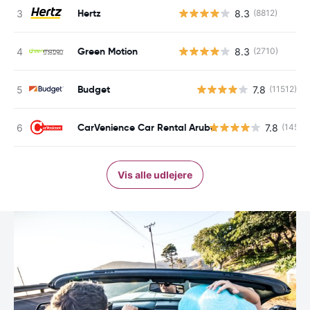
Hertz
8.3
(8812)
Green Motion
8.3
(2710)
Budget
7.8
(11512)
CarVenience Car Rental Aruba
7.8
(145)
Vis alle udlejere