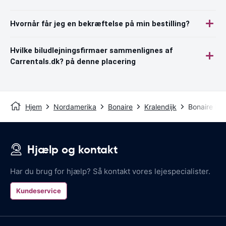
Hvornår får jeg en bekræftelse på min bestilling?
Hvilke biludlejningsfirmaer sammenlignes af
Carrentals.dk? på denne placering
Hjem
Nordamerika
Bonaire
Kralendijk
Bonaire Lu
Hjælp og kontakt
Har du brug for hjælp? Så kontakt vores lejespecialister.
Kundeservice