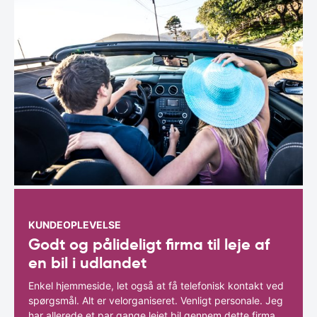
KUNDEOPLEVELSE
Godt og pålideligt firma til leje af
en bil i udlandet
Enkel hjemmeside, let også at få telefonisk kontakt ved
spørgsmål. Alt er velorganiseret. Venligt personale. Jeg
har allerede et par gange lejet bil gennem dette firma