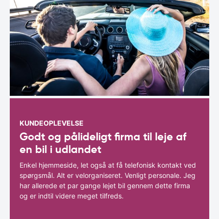
KUNDEOPLEVELSE
Godt og pålideligt firma til leje af
en bil i udlandet
Enkel hjemmeside, let også at få telefonisk kontakt ved
spørgsmål. Alt er velorganiseret. Venligt personale. Jeg
har allerede et par gange lejet bil gennem dette firma
og er indtil videre meget tilfreds.