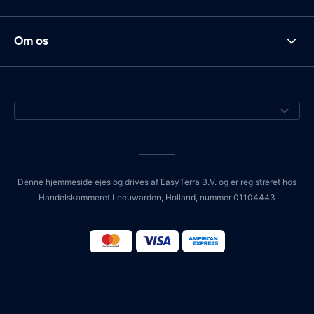
Om os
Denne hjemmeside ejes og drives af EasyTerra B.V. og er registreret hos
Handelskammeret Leeuwarden, Holland, nummer 01104443