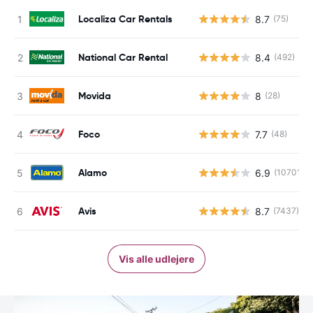
Localiza Car Rentals
8.7
(75)
National Car Rental
8.4
(492)
Movida
8
(28)
Foco
7.7
(48)
Alamo
6.9
(10701)
Avis
8.7
(7437)
Vis alle udlejere