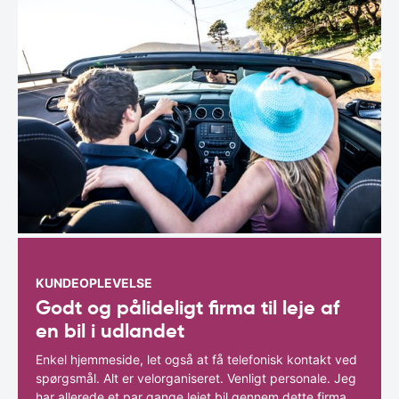
KUNDEOPLEVELSE
Godt og pålideligt firma til leje af
en bil i udlandet
Enkel hjemmeside, let også at få telefonisk kontakt ved
spørgsmål. Alt er velorganiseret. Venligt personale. Jeg
har allerede et par gange lejet bil gennem dette firma