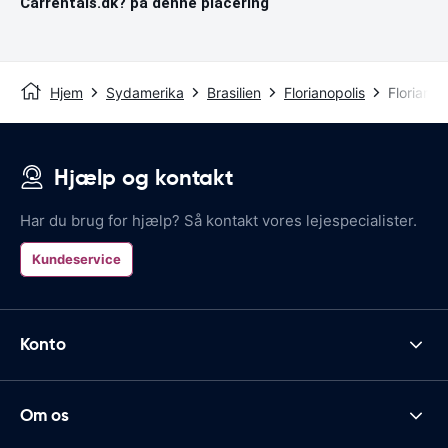
Carrentals.dk? på denne placering
Hjem
Sydamerika
Brasilien
Florianopolis
Florianop
Hjælp og kontakt
Har du brug for hjælp? Så kontakt vores lejespecialister.
Kundeservice
Konto
Om os