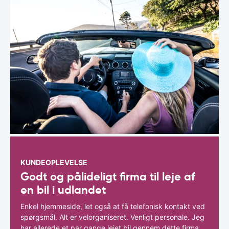
KUNDEOPLEVELSE
Godt og pålideligt firma til leje af
en bil i udlandet
Enkel hjemmeside, let også at få telefonisk kontakt ved
spørgsmål. Alt er velorganiseret. Venligt personale. Jeg
har allerede et par gange lejet bil gennem dette firma