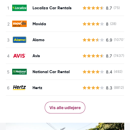
Localiza Car Rentals
8.7
(75)
Movida
8
(28)
Alamo
6.9
(10701)
Avis
8.7
(7437)
National Car Rental
8.4
(492)
Hertz
8.3
(8812)
Vis alle udlejere