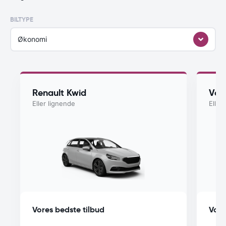
BILTYPE
Økonomi
Renault Kwid
Vol
Eller lignende
Eller
Vores bedste tilbud
Vore