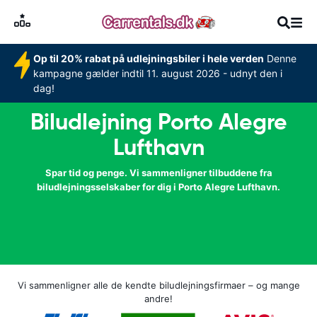
Op til 20% rabat på udlejningsbiler i hele verden
Denne
kampagne gælder indtil 11. august 2026 - udnyt den i
dag!
Biludlejning Porto Alegre
Lufthavn
Spar tid og penge. Vi sammenligner tilbuddene fra
biludlejningsselskaber for dig i Porto Alegre Lufthavn.
Vi sammenligner alle de kendte biludlejningsfirmaer – og mange
andre!