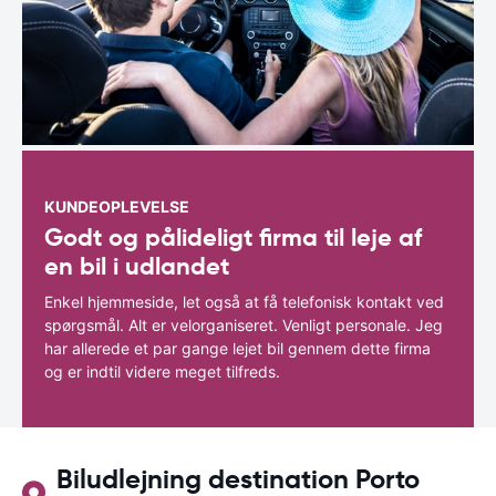
KUNDEOPLEVELSE
Godt og pålideligt firma til leje af
en bil i udlandet
Enkel hjemmeside, let også at få telefonisk kontakt ved
spørgsmål. Alt er velorganiseret. Venligt personale. Jeg
har allerede et par gange lejet bil gennem dette firma
og er indtil videre meget tilfreds.
Biludlejning destination Porto