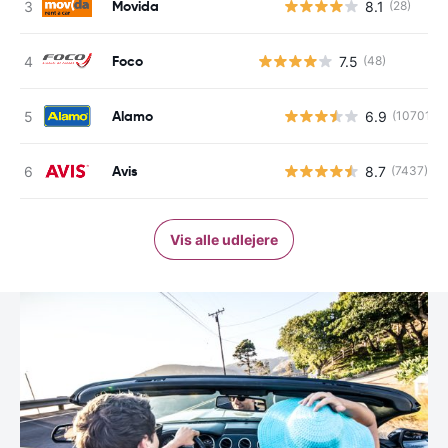
Movida
8.1
(28)
Foco
7.5
(48)
Alamo
6.9
(10701)
Avis
8.7
(7437)
Vis alle udlejere