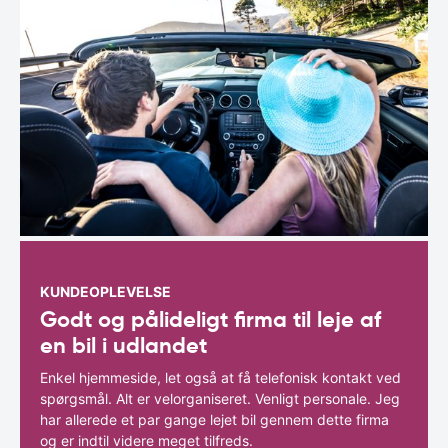
KUNDEOPLEVELSE
Godt og pålideligt firma til leje af
en bil i udlandet
Enkel hjemmeside, let også at få telefonisk kontakt ved
spørgsmål. Alt er velorganiseret. Venligt personale. Jeg
har allerede et par gange lejet bil gennem dette firma
og er indtil videre meget tilfreds.