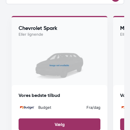
Chevrolet Spark
Mits
Eller lignende
Eller
Vores bedste tilbud
Vore
Budget
Fra
/dag
Vælg