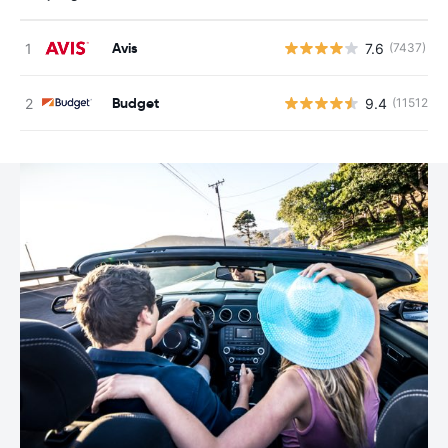
Avis
7.6
(7437)
Budget
9.4
(11512)