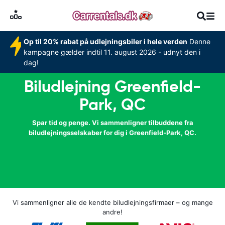
Op til 20% rabat på udlejningsbiler i hele verden
Denne
kampagne gælder indtil 11. august 2026 - udnyt den i
dag!
Biludlejning Greenfield-
Park, QC
Spar tid og penge. Vi sammenligner tilbuddene fra
biludlejningsselskaber for dig i Greenfield-Park, QC.
Vi sammenligner alle de kendte biludlejningsfirmaer – og mange
andre!