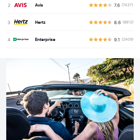
Avis
7.6
(7437)
Hertz
8.6
(8812)
Enterprise
9.1
(2409)