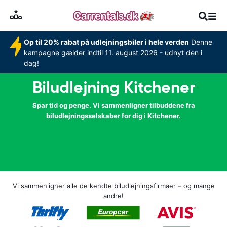
Op til 20% rabat på udlejningsbiler i hele verden
Denne
kampagne gælder indtil 11. august 2026 - udnyt den i
dag!
Biludlejning Kitchener
Spar tid og penge. Vi sammenligner tilbuddene fra
biludlejningsselskaber for dig i Kitchener.
Vi sammenligner alle de kendte biludlejningsfirmaer – og mange
andre!