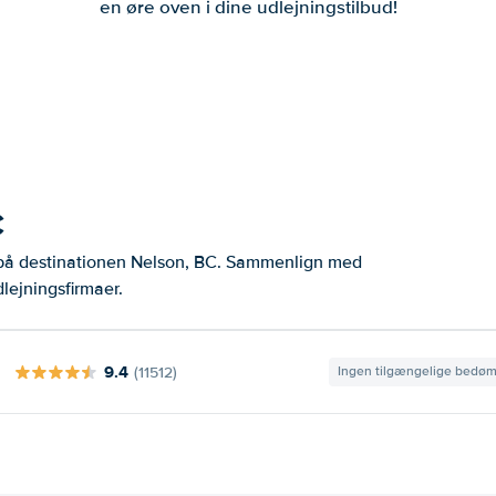
en øre oven i dine udlejningstilbud!
C
r på destinationen Nelson, BC. Sammenlign med
lejningsfirmaer.
9.4
(11512)
Ingen tilgængelige bedø