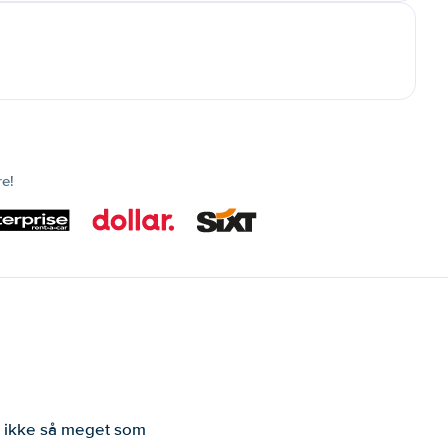
re!
er ikke så meget som