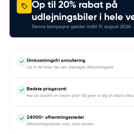
Op til 20% rabat på
udlejningsbiler i hele 
Denne kampagne gælder indtil 11. august 2026 -
Omkostningsfri
annullering
Op til 48 timer før den planlagte afhentningstid
Bedste prisgaranti
Har du fundet en bedre pris? Så giver vi dig et bedre tilbu
24000+
afhentningssteder
Afhentningssteder over hele verden