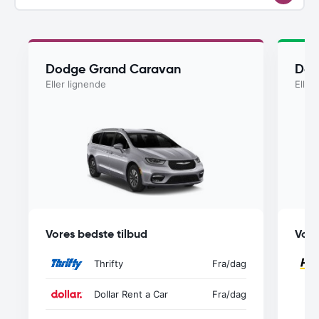
Dodge Grand Caravan
Dod
Eller lignende
Eller
Vores bedste tilbud
Vore
Thrifty
Fra
/dag
Dollar Rent a Car
Fra
/dag