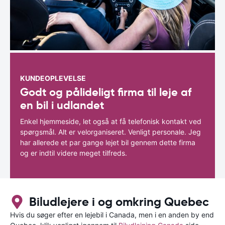
KUNDEOPLEVELSE
Godt og pålideligt firma til leje af
en bil i udlandet
Enkel hjemmeside, let også at få telefonisk kontakt ved
spørgsmål. Alt er velorganiseret. Venligt personale. Jeg
har allerede et par gange lejet bil gennem dette firma
og er indtil videre meget tilfreds.
Biludlejere i og omkring Quebec
Hvis du søger efter en lejebil i Canada, men i en anden by end