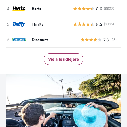
Hertz
8.6
(8807)
Thrifty
8.5
(6965)
Discount
7.8
(28)
Vis alle udlejere