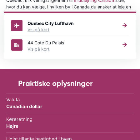
Quebec, klik venligst igennem til
Biludlejning Canada
side,
hvor du kan vælge, i hvilken by i Canada du ønsker at leje en
bil.
Quebec City Lufthavn
Vis på kort
44 Cote Du Palais
Vis på kort
Praktiske oplysninger
Valuta
Canadian dollar
Køreretning
Højre
Højst tilladte hastighed i byen