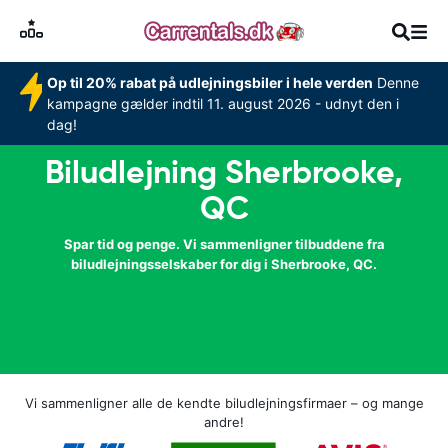
Op til 20% rabat på udlejningsbiler i hele verden
Denne
kampagne gælder indtil 11. august 2026 - udnyt den i
dag!
Biludlejning Sherbrooke,
QC
Spar tid og penge. Vi sammenligner tilbuddene fra
biludlejningsselskaber for dig i Sherbrooke, QC.
Vi sammenligner alle de kendte biludlejningsfirmaer – og mange
andre!