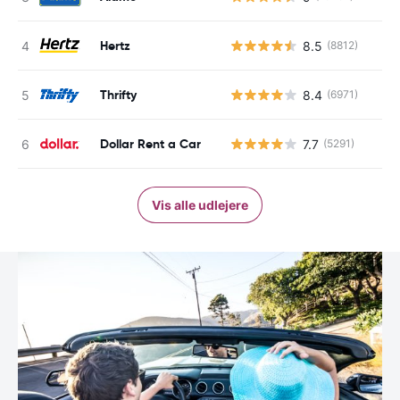
Hertz
8.5
(8812)
Thrifty
8.4
(6971)
Dollar Rent a Car
7.7
(5291)
Vis alle udlejere