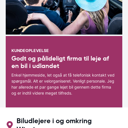
KUNDEOPLEVELSE
Godt og pålideligt firma til leje af
en bil i udlandet
Enkel hjemmeside, let også at få telefonisk kontakt ved
spørgsmål. Alt er velorganiseret. Venligt personale. Jeg
har allerede et par gange lejet bil gennem dette firma
og er indtil videre meget tilfreds.
Biludlejere i og omkring