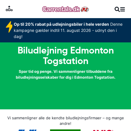
Op til 20% rabat på udlejningsbiler i hele verden
Denne
kampagne gælder indtil 11. august 2026 - udnyt den i
dag!
Biludlejning Edmonton
Togstation
Spar tid og penge. Vi sammenligner tilbuddene fra
biludlejningsselskaber for dig i Edmonton Togstation.
Vi sammenligner alle de kendte biludlejningsfirmaer – og mange
andre!