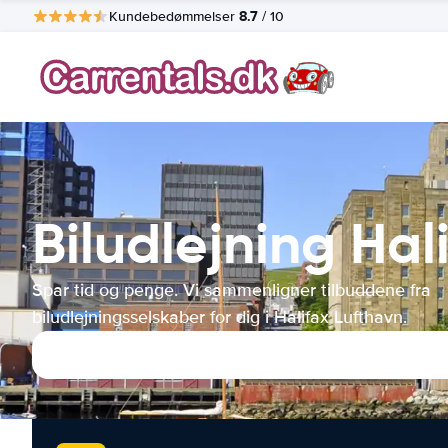
8.7
Kundebedømmelser
/ 10
Biludlejning Hal
Spar tid og penge. Vi sammenligner tilbuddene fra
biludlejningsselskaber for dig i Halifax Lufthavn.