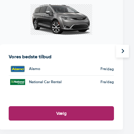
Vores bedste tilbud
Alamo
Fra
/dag
National Car Rental
Fra
/dag
Vælg