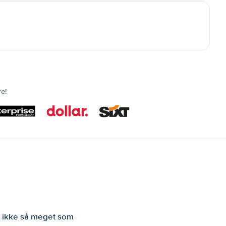
re!
er ikke så meget som