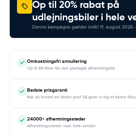
Op til 20% rabat på
udlejningsbiler i hele 
Denne kampagne gælder indtil 11. august 2026 -
Omkostningsfri
annullering
Op til 48 timer før den planlagte afhentningstid
Bedste prisgaranti
Har du fundet en bedre pris? Så giver vi dig et bedre tilbu
24000+
afhentningssteder
Afhentningssteder over hele verden