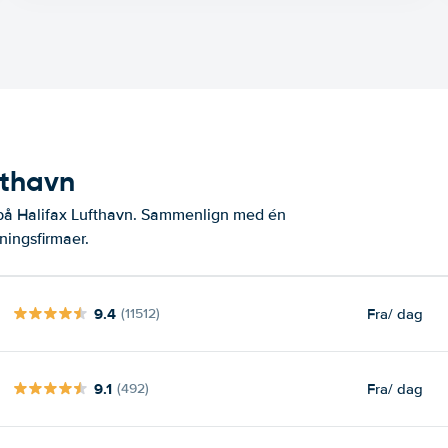
fthavn
 på Halifax Lufthavn. Sammenlign med én
ningsfirmaer.
9.4
Fra
/ dag
(11512)
9.1
Fra
/ dag
(492)