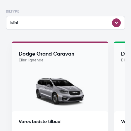
BILTYPE
Mini
Dodge Grand Caravan
Dod
Eller lignende
Eller
Vores bedste tilbud
Vore