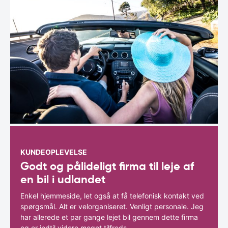
KUNDEOPLEVELSE
Godt og pålideligt firma til leje af
en bil i udlandet
Enkel hjemmeside, let også at få telefonisk kontakt ved
spørgsmål. Alt er velorganiseret. Venligt personale. Jeg
har allerede et par gange lejet bil gennem dette firma
og er indtil videre meget tilfreds.