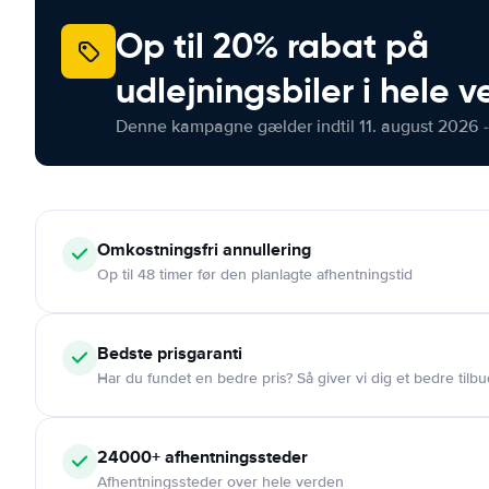
Op til 20% rabat på
udlejningsbiler i hele 
Denne kampagne gælder indtil 11. august 2026 -
Omkostningsfri
annullering
Op til 48 timer før den planlagte afhentningstid
Bedste prisgaranti
Har du fundet en bedre pris? Så giver vi dig et bedre tilbu
24000+
afhentningssteder
Afhentningssteder over hele verden