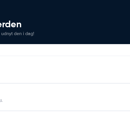
verden
 udnyt den i dag!
d.