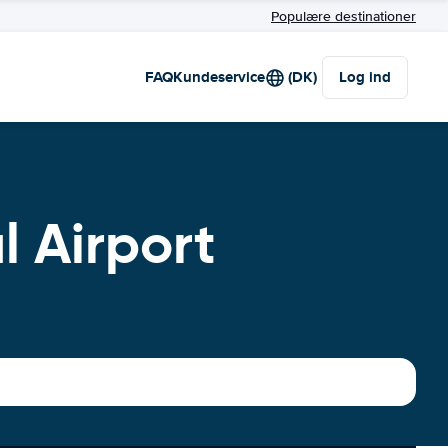
Populære destinationer
FAQ
Kundeservice
(DK)
Log ind
l Airport