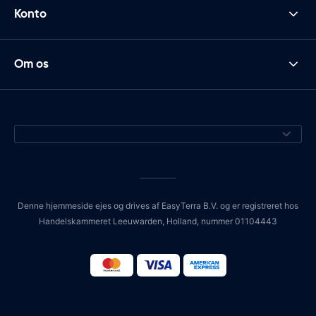
Konto
Om os
Denne hjemmeside ejes og drives af EasyTerra B.V. og er registreret hos
Handelskammeret Leeuwarden, Holland, nummer 01104443