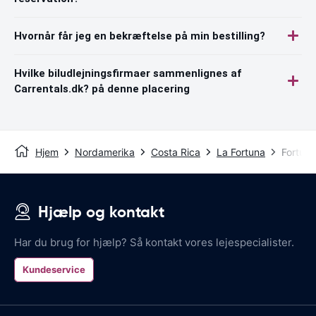
Hvornår får jeg en bekræftelse på min bestilling?
Hvilke biludlejningsfirmaer sammenlignes af
Carrentals.dk? på denne placering
Hjem
Nordamerika
Costa Rica
La Fortuna
Fortuna
Hjælp og kontakt
Har du brug for hjælp? Så kontakt vores lejespecialister.
Kundeservice