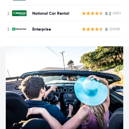
National Car Rental
9.2
(491)
Enterprise
9
(2406)