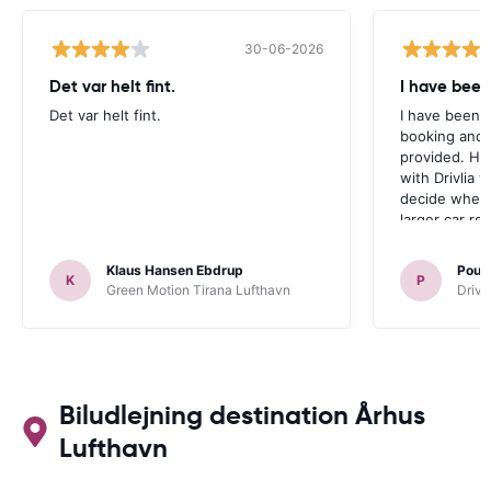
30-06-2026
Det var helt fint.
I have been
Det var helt fint.
I have been v
booking and 
provided. Ho
with Drivlia 
decide wheth
larger car re
Klaus Hansen Ebdrup
Poul 
K
P
Green Motion Tirana Lufthavn
Driva
Biludlejning destination Århus
Lufthavn