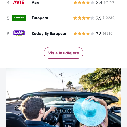
Avis
8.4
(7427)
Europcar
7.9
(10239)
Keddy By Europcar
7.8
(4316)
Vis alle udlejere