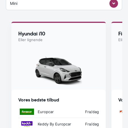
Mini
Hyundai i10
Fiat
Eller lignende
Eller
Vores bedste tilbud
Vore
Europcar
Fra
/dag
Keddy By Europcar
Fra
/dag