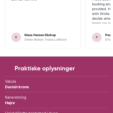
booking and 
provided. Ho
with Drivlia 
decide wheth
larger car re
Klaus Hansen Ebdrup
Poul 
K
P
Green Motion Tirana Lufthavn
Driva
Praktiske oplysninger
Valuta
Danish krone
Køreretning
Højre