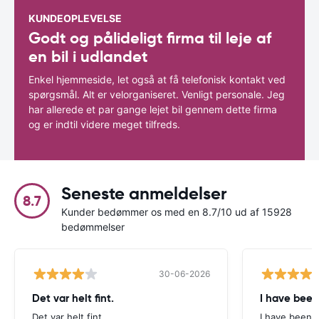
KUNDEOPLEVELSE
Godt og pålideligt firma til leje af
en bil i udlandet
Enkel hjemmeside, let også at få telefonisk kontakt ved
spørgsmål. Alt er velorganiseret. Venligt personale. Jeg
har allerede et par gange lejet bil gennem dette firma
og er indtil videre meget tilfreds.
Seneste anmeldelser
8.7
Kunder bedømmer os med en 8.7/10 ud af 15928
bedømmelser
30-06-2026
Det var helt fint.
I have been
Det var helt fint.
I have been v