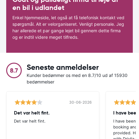
en bil i udlandet
Enkel hjemmeside, let også at få telefonisk kontakt ved
spørgsmål. Alt er velorganiseret. Venligt personale. Jeg
har allerede et par gange lejet bil gennem dette firma
og er indtil videre meget tilfreds.
Seneste anmeldelser
8.7
Kunder bedømmer os med en 8.7/10 ud af 15930
bedømmelser
30-06-2026
Det var helt fint.
I have been
Det var helt fint.
I have been v
booking and 
provided. Ho
with Drivlia 