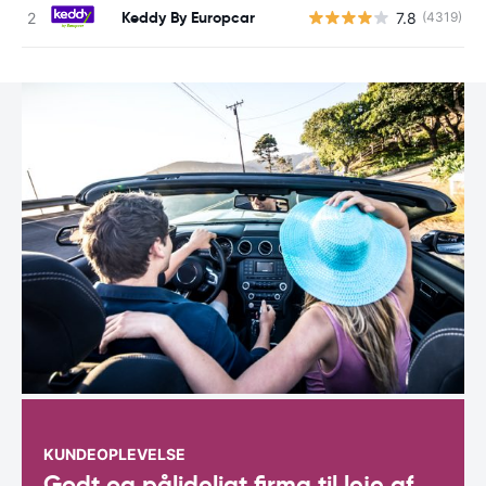
Keddy By Europcar
7.8
(4319)
KUNDEOPLEVELSE
Godt og pålideligt firma til leje af