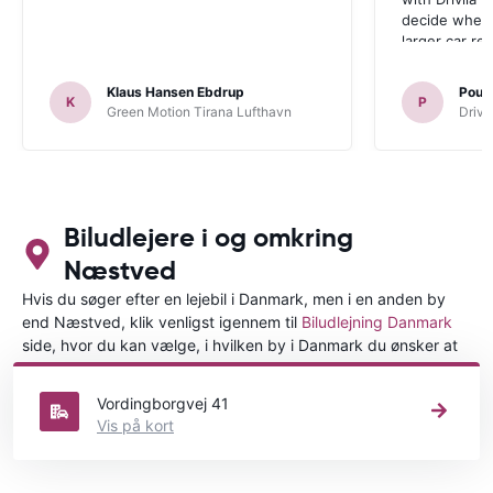
decide wheth
larger car re
Klaus Hansen Ebdrup
Poul 
K
P
Green Motion Tirana Lufthavn
Driva
Biludlejere i og omkring
Næstved
Hvis du søger efter en lejebil i Danmark, men i en anden by
end Næstved, klik venligst igennem til
Biludlejning Danmark
side, hvor du kan vælge, i hvilken by i Danmark du ønsker at
leje en bil.
Vordingborgvej 41
Vis på kort