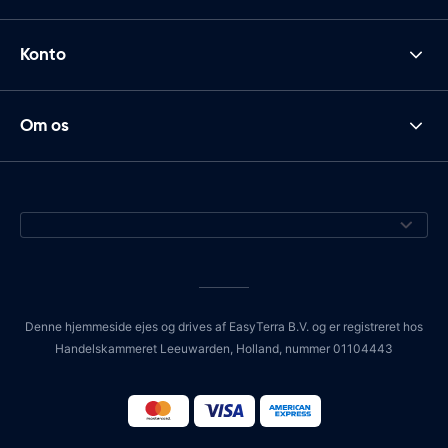
Konto
Om os
Denne hjemmeside ejes og drives af EasyTerra B.V. og er registreret hos
Handelskammeret Leeuwarden, Holland, nummer 01104443