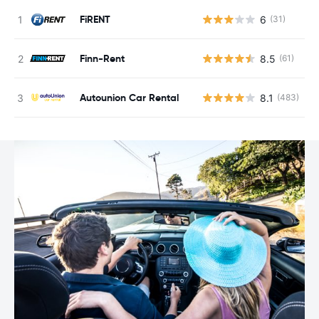
FiRENT
6
(31)
Finn-Rent
8.5
(61)
Autounion Car Rental
8.1
(483)