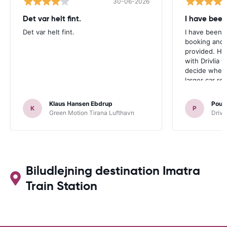
30-06-2026
Det var helt fint.
I have been
Det var helt fint.
I have been v
booking and 
provided. Ho
with Drivlia 
decide wheth
larger car re
Klaus Hansen Ebdrup
Poul 
K
P
Green Motion Tirana Lufthavn
Driva
Biludlejning destination Imatra
Train Station