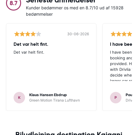
8.7
Kunder bedømmer os med en 8.7/10 ud af 15928
bedømmelser
30-06-2026
Det var helt fint.
I have been
Det var helt fint.
I have been v
booking and 
provided. Ho
with Drivlia 
decide wheth
larger car re
Klaus Hansen Ebdrup
Poul 
K
P
Green Motion Tirana Lufthavn
Driva
Biludlejning destination Kajaani