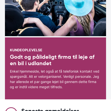
KUNDEOPLEVELSE
Godt og pålideligt firma til leje af
en bil i udlandet
Enkel hjemmeside, let også at få telefonisk kontakt ved
spørgsmål. Alt er velorganiseret. Venligt personale. Jeg
har allerede et par gange lejet bil gennem dette firma
og er indtil videre meget tilfreds.
Seneste anmeldelser