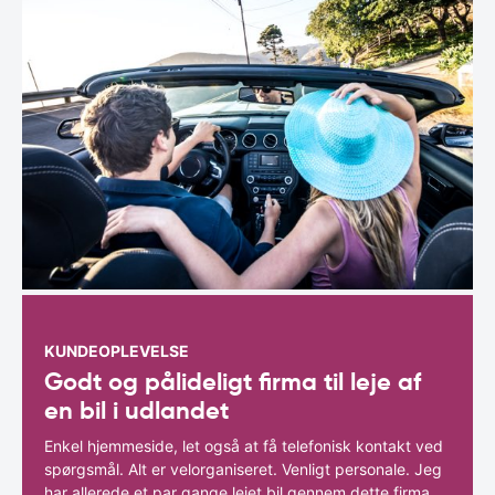
KUNDEOPLEVELSE
Godt og pålideligt firma til leje af
en bil i udlandet
Enkel hjemmeside, let også at få telefonisk kontakt ved
spørgsmål. Alt er velorganiseret. Venligt personale. Jeg
har allerede et par gange lejet bil gennem dette firma