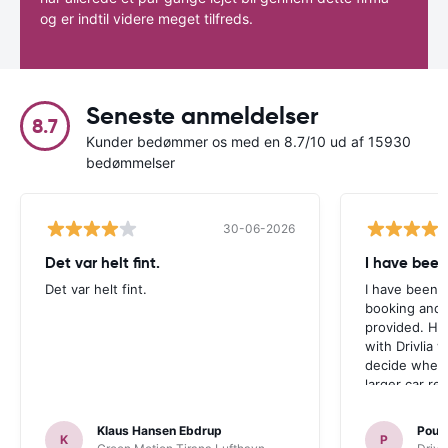
og er indtil videre meget tilfreds.
Seneste anmeldelser
8.7
Kunder bedømmer os med en 8.7/10 ud af 15930
bedømmelser
30-06-2026
Det var helt fint.
I have been
Det var helt fint.
I have been v
booking and 
provided. Ho
with Drivlia 
decide wheth
larger car re
Klaus Hansen Ebdrup
Poul 
K
P