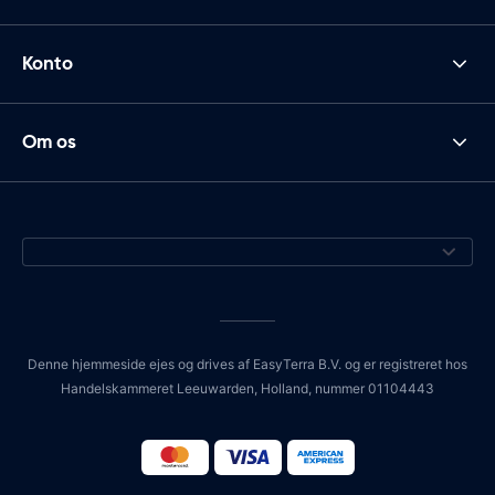
Konto
Om os
Denne hjemmeside ejes og drives af EasyTerra B.V. og er registreret hos
Handelskammeret Leeuwarden, Holland, nummer 01104443