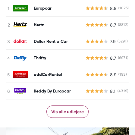
Europcar
8.9
(10251)
Hertz
8.7
(8812)
Dollar Rent a Car
7.9
(5291)
Thrifty
8.7
(6971)
addCarRental
8.9
(193)
Keddy By Europcar
8.1
(4319)
Vis alle udlejere