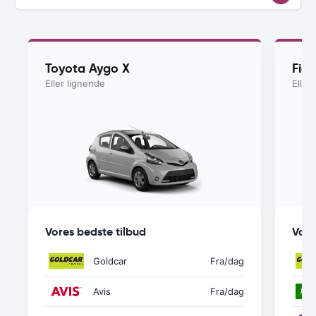
Toyota Aygo X
Fiat
Eller lignende
Eller
Vores bedste tilbud
Vore
Goldcar
Fra
/dag
Avis
Fra
/dag