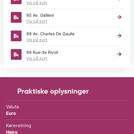
Vis på kort
95 Av. Gallieni
Vis på kort
99 Av. Charles De Gaulle
Vis på kort
99 Rue de Rivoli
Vis på kort
Praktiske oplysninger
Valuta
Euro
Køreretning
Højre