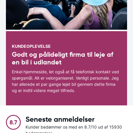
KUNDEOPLEVELSE
Godt og pålideligt firma til leje af
en bil i udlandet
Enkel hjemmeside, let også at få telefonisk kontakt ved
spørgsmål. Alt er velorganiseret. Venligt personale. Jeg
har allerede et par gange lejet bil gennem dette firma
og er indtil videre meget tilfreds.
Seneste anmeldelser
8.7
Kunder bedømmer os med en 8.7/10 ud af 15930