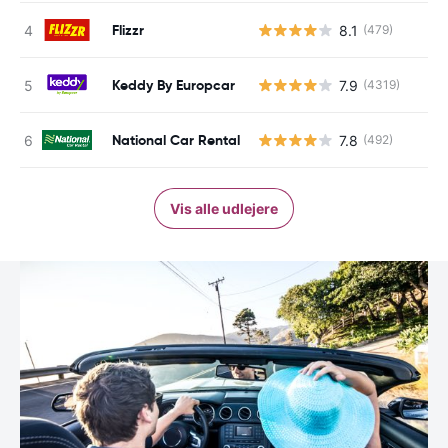
Flizzr
8.1
(479)
Keddy By Europcar
7.9
(4319)
National Car Rental
7.8
(492)
Vis alle udlejere