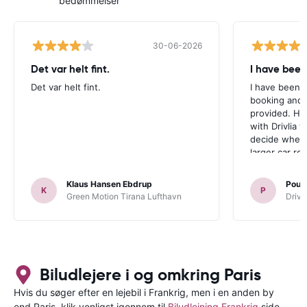
bedømmelser
30-06-2026
Det var helt fint.
I have been
Det var helt fint.
I have been v
booking and 
provided. Ho
with Drivlia 
decide wheth
larger car re
Klaus Hansen Ebdrup
Poul 
K
P
Green Motion Tirana Lufthavn
Driva
Biludlejere i og omkring Paris
Hvis du søger efter en lejebil i Frankrig, men i en anden by
end Paris, klik venligst igennem til
Biludlejning Frankrig
side,