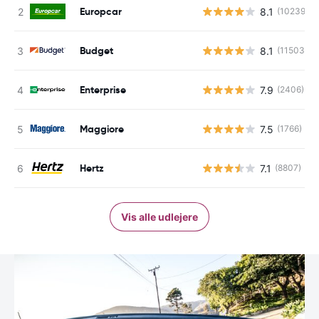
Europcar
8.1
(10239)
Budget
8.1
(11503)
Enterprise
7.9
(2406)
Maggiore
7.5
(1766)
Hertz
7.1
(8807)
Vis alle udlejere