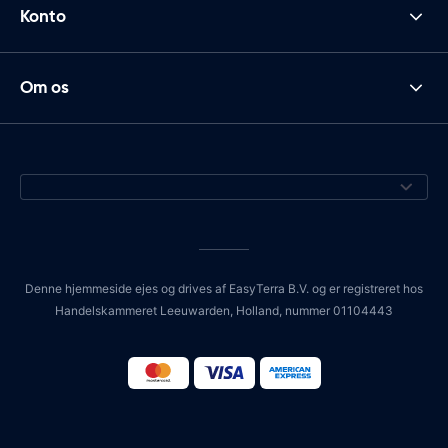
Konto
Om os
Denne hjemmeside ejes og drives af EasyTerra B.V. og er registreret hos
Handelskammeret Leeuwarden, Holland, nummer 01104443