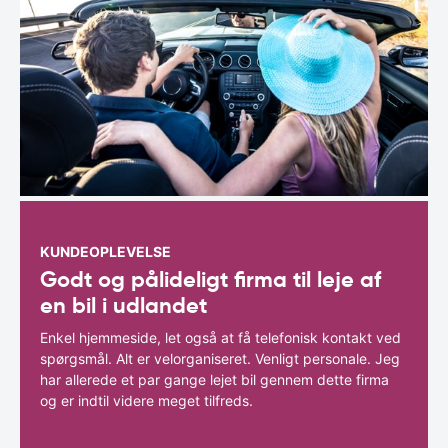
KUNDEOPLEVELSE
Godt og pålideligt firma til leje af
en bil i udlandet
Enkel hjemmeside, let også at få telefonisk kontakt ved
spørgsmål. Alt er velorganiseret. Venligt personale. Jeg
har allerede et par gange lejet bil gennem dette firma
og er indtil videre meget tilfreds.