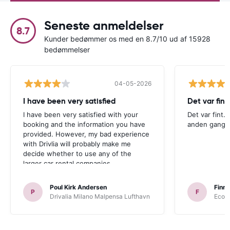
Seneste anmeldelser
8.7
Kunder bedømmer os med en 8.7/10 ud af 15928
bedømmelser
04-05-2026
I have been very satisfied
Det var fint.
I have been very satisfied with your
Det var fint. 
booking and the information you have
anden gang
provided. However, my bad experience
with Drivlia will probably make me
decide whether to use any of the
larger car rental companies.
Poul Kirk Andersen
Finn 
P
F
Drivalia Milano Malpensa Lufthavn
Ecovi