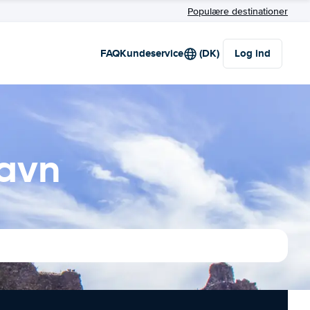
Populære destinationer
FAQ
Kundeservice
(DK)
Log ind
havn