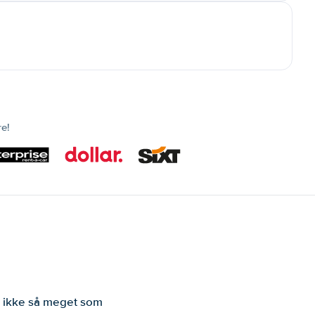
re!
er ikke så meget som