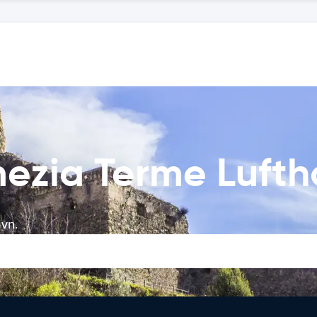
mezia Terme Luft
avn.