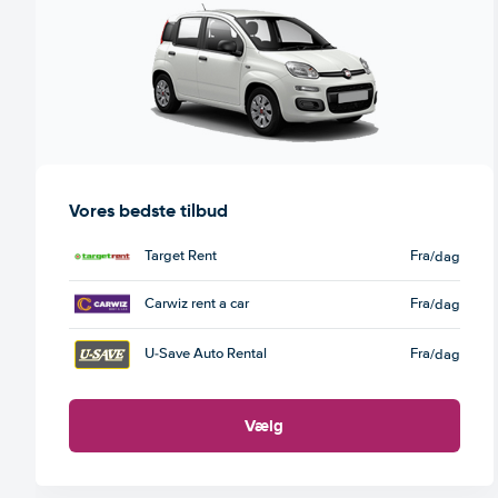
Vores bedste tilbud
Target Rent
Fra
/dag
Carwiz rent a car
Fra
/dag
U-Save Auto Rental
Fra
/dag
Vælg