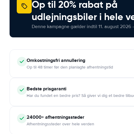
Op til 20% rabat på
udlejningsbiler i hele 
Denne kampagne gælder indtil 11. august 2026 -
Omkostningsfri
annullering
Op til 48 timer før den planlagte afhentningstid
Bedste prisgaranti
Har du fundet en bedre pris? Så giver vi dig et bedre tilbu
24000+
afhentningssteder
Afhentningssteder over hele verden