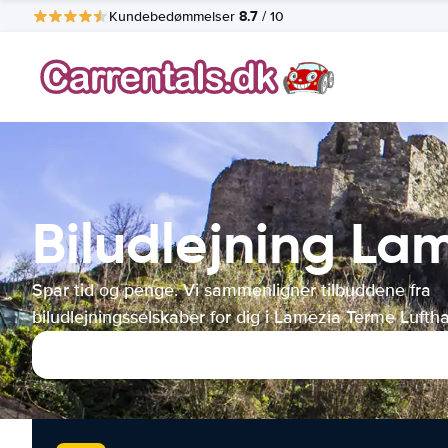
8.7
Kundebedømmelser
/ 10
Biludlejning La
Spar tid og penge. Vi sammenligner tilbuddene fra
biludlejningsselskaber for dig i Lamezia Terme Lufth