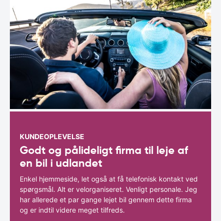
KUNDEOPLEVELSE
Godt og pålideligt firma til leje af
en bil i udlandet
Enkel hjemmeside, let også at få telefonisk kontakt ved
spørgsmål. Alt er velorganiseret. Venligt personale. Jeg
har allerede et par gange lejet bil gennem dette firma
og er indtil videre meget tilfreds.