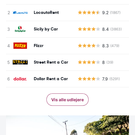
LocautoRent
9.2
(1867)
Sicily by Car
8.4
(3863)
Flizzr
8.3
(479)
Street Rent a Car
8
(39)
Dollar Rent a Car
7.9
(5291)
Vis alle udlejere