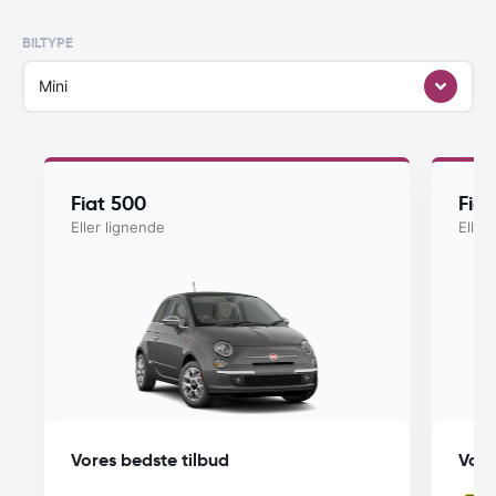
BILTYPE
Mini
Fiat 500
Fia
Eller lignende
Eller
Vores bedste tilbud
Vore