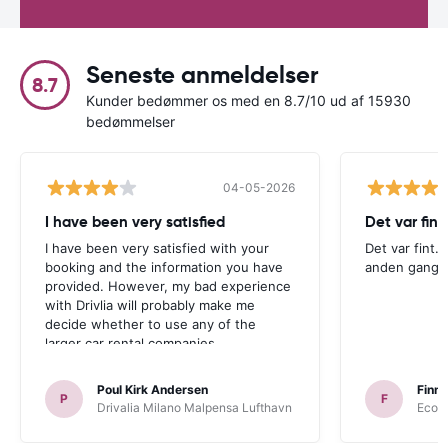
Seneste anmeldelser
8.7
Kunder bedømmer os med en 8.7/10 ud af 15930
bedømmelser
04-05-2026
I have been very satisfied
Det var fint.
I have been very satisfied with your
Det var fint. 
booking and the information you have
anden gang
provided. However, my bad experience
with Drivlia will probably make me
decide whether to use any of the
larger car rental companies.
Poul Kirk Andersen
Finn 
P
F
Drivalia Milano Malpensa Lufthavn
Ecovi