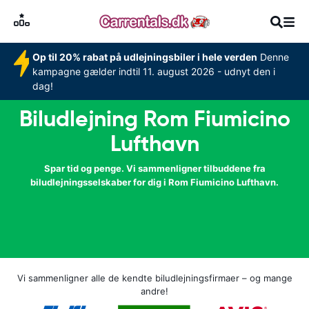
Op til 20% rabat på udlejningsbiler i hele verden
Denne
kampagne gælder indtil 11. august 2026 - udnyt den i
dag!
Biludlejning Rom Fiumicino
Lufthavn
Spar tid og penge. Vi sammenligner tilbuddene fra
biludlejningsselskaber for dig i Rom Fiumicino Lufthavn.
Vi sammenligner alle de kendte biludlejningsfirmaer – og mange
andre!