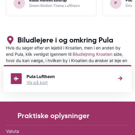
Klaus Hansen Ebdrup
Poul 
K
P
Green Motion Tirana Lufthavn
Driva
Biludlejere i og omkring Pula
Hvis du søger efter en lejebil i Kroatien, men i en anden by
end Pula, klik venligst igennem til
Biludlejning Kroatien
side,
hvor du kan vælge, i hvilken by i Kroatien du ønsker at leje en
bil.
Pula Lufthavn
Vis på kort
Praktiske oplysninger
Valuta