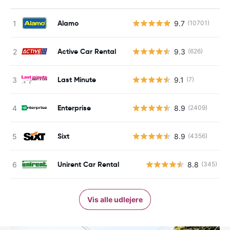
Alamo
9.7
(10701)
Active Car Rental
9.3
(626)
Last Minute
9.1
(7)
Enterprise
8.9
(2409)
Sixt
8.9
(4356)
Unirent Car Rental
8.8
(345)
Vis alle udlejere