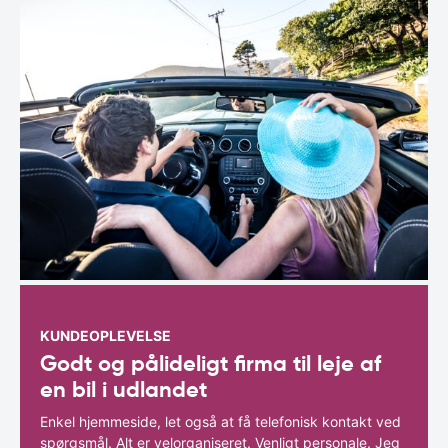
KUNDEOPLEVELSE
Godt og pålideligt firma til leje af
en bil i udlandet
Enkel hjemmeside, let også at få telefonisk kontakt ved
spørgsmål. Alt er velorganiseret. Venligt personale. Jeg