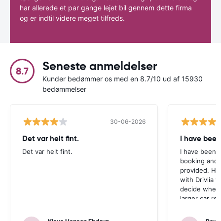
har allerede et par gange lejet bil gennem dette firma
og er indtil videre meget tilfreds.
Seneste anmeldelser
8.7
Kunder bedømmer os med en 8.7/10 ud af 15930
bedømmelser
30-06-2026
Det var helt fint.
I have been
Det var helt fint.
I have been v
booking and 
provided. Ho
with Drivlia 
decide wheth
larger car re