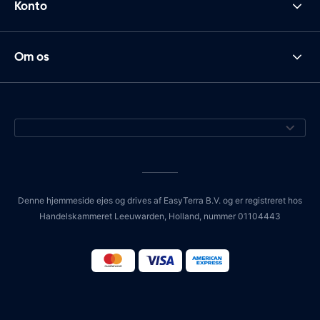
Konto
Om os
Denne hjemmeside ejes og drives af EasyTerra B.V. og er registreret hos
Handelskammeret Leeuwarden, Holland, nummer 01104443