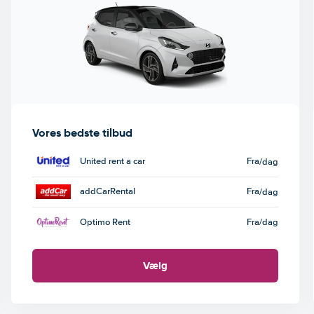
Vores bedste tilbud
United rent a car
Fra
/dag
addCarRental
Fra
/dag
Optimo Rent
Fra
/dag
Vælg