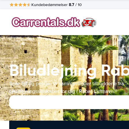
8.7
Kundebedømmelser
/ 10
Biludlejning Ra
Spar tid og penge. Vi sammenligner tilbuddene fra
biludlejningsselskaber for dig i Rabat Lufthavn.