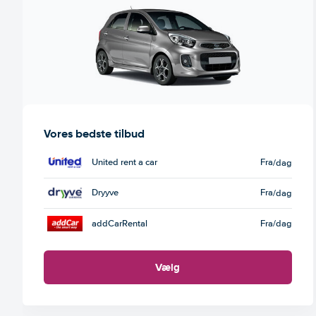
Vores bedste tilbud
United rent a car
Fra
/dag
Dryyve
Fra
/dag
addCarRental
Fra
/dag
Vælg