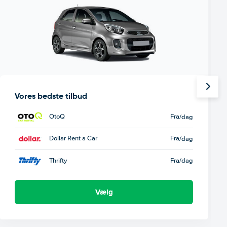
Vores bedste tilbud
OtoQ
Fra
/dag
Dollar Rent a Car
Fra
/dag
Thrifty
Fra
/dag
Vælg