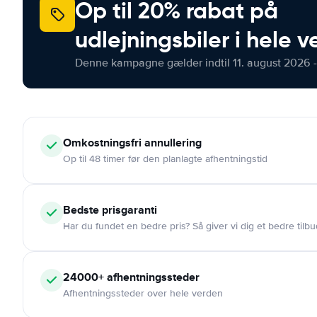
Op til 20% rabat på
udlejningsbiler i hele 
Denne kampagne gælder indtil 11. august 2026 -
Omkostningsfri
annullering
Op til 48 timer før den planlagte afhentningstid
Bedste prisgaranti
Har du fundet en bedre pris? Så giver vi dig et bedre tilbu
24000+
afhentningssteder
Afhentningssteder over hele verden