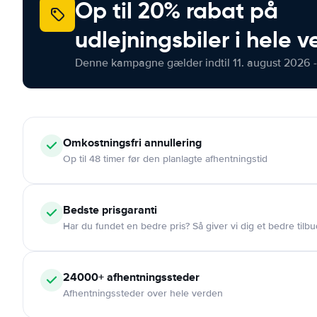
Op til 20% rabat på
udlejningsbiler i hele 
Denne kampagne gælder indtil 11. august 2026 -
Omkostningsfri
annullering
Op til 48 timer før den planlagte afhentningstid
Bedste prisgaranti
Har du fundet en bedre pris? Så giver vi dig et bedre tilbu
24000+
afhentningssteder
Afhentningssteder over hele verden