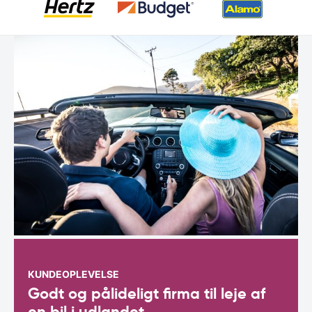
KUNDEOPLEVELSE
Godt og pålideligt firma til leje af
en bil i udlandet