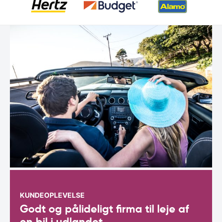
KUNDEOPLEVELSE
Godt og pålideligt firma til leje af
en bil i udlandet