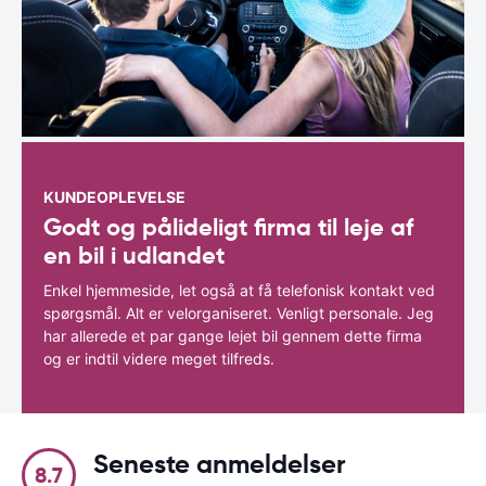
KUNDEOPLEVELSE
Godt og pålideligt firma til leje af
en bil i udlandet
Enkel hjemmeside, let også at få telefonisk kontakt ved
spørgsmål. Alt er velorganiseret. Venligt personale. Jeg
har allerede et par gange lejet bil gennem dette firma
og er indtil videre meget tilfreds.
Seneste anmeldelser
8.7