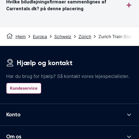
Hvilke biludlejningsfirmaer sammenlignes af
Carrentals.dk? på denne placering
Hjem
Europa
Schweiz
Zürich
Zurich Train Station
Hjælp og kontakt
Har du brug for hjælp? Så kontakt vores lejespecialister.
Kundeservice
Konto
Om os