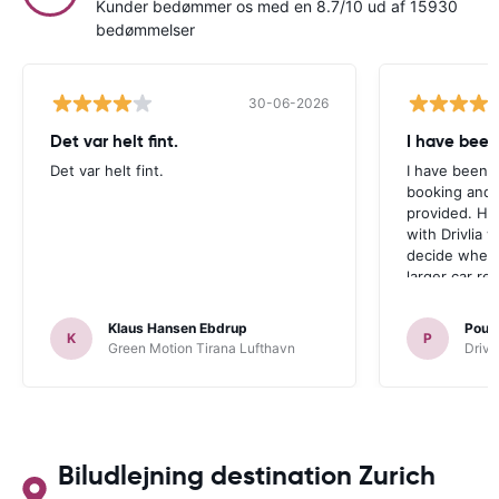
Kunder bedømmer os med en 8.7/10 ud af 15930
bedømmelser
30-06-2026
Det var helt fint.
I have been
Det var helt fint.
I have been v
booking and 
provided. Ho
with Drivlia 
decide wheth
larger car re
Klaus Hansen Ebdrup
Poul 
K
P
Green Motion Tirana Lufthavn
Driva
Biludlejning destination Zurich