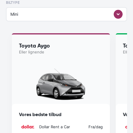
BILTYPE
Mini
Toyota Aygo
Toy
Eller lignende
Eller
Vores bedste tilbud
Vore
Dollar Rent a Car
Fra
/dag